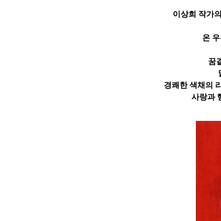
이상희 작가의
온 
꿈
경쾌한 색채의 리
사랑과 