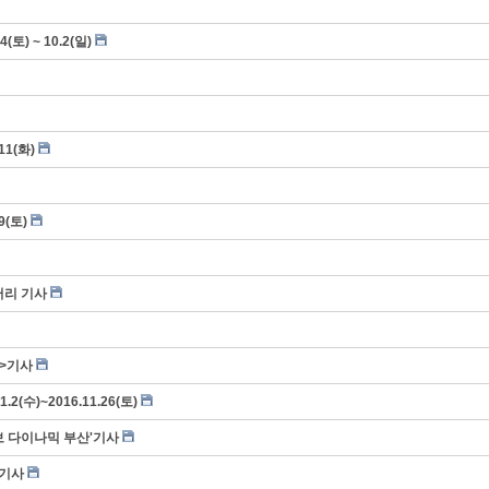
) ~ 10.2(일)
11(화)
9(토)
갤러리 기사
식>기사
(수)~2016.11.26(토)
시보 다이나믹 부산'기사
'기사