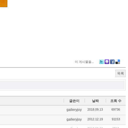
이 게시물을...
Tw
M
Fa
De
itte
e2
ce
lici
목록
r
da
bo
ou
y
ok
s
글쓴이
날짜
조회 수
galleryjoy
2018.09.13
69736
galleryjoy
2012.12.19
91153