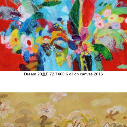
Dream 20호F 72.7X60.6 oil on canvas 2016